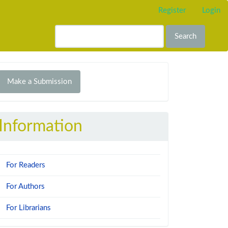
Register
Login
Search
Make
Make a Submission
ubmission
Information
For Readers
For Authors
For Librarians